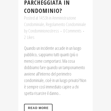
PARCHEGGIATA IN
CONDOMINIO?
Posted at 14:53h
in
Amministrazione
Condominiale
,
Regolamento Condominiale
by
Condominionostress
0 Comments
2
Likes
Quando un incidente accade in un luogo
pubblico, sappiamo tutti quanti (più o
meno) come comportarci. Ma cosa
dobbiamo fare quando un tamponamento
avviene all'interno del perimetro
condominiale, cioè in un luogo privato? Non
è sempre così immediato capire a chi
spetta risarcire il danno...
READ MORE