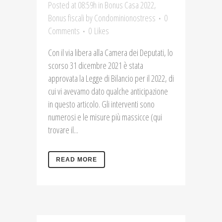
Posted at 08:59h
in
Bonus Casa 2022
,
Bonus fiscali
by
Condominionostress
0
Comments
0
Likes
Con il via libera alla Camera dei Deputati, lo
scorso 31 dicembre 2021 è stata
approvata la Legge di Bilancio per il 2022, di
cui vi avevamo dato qualche anticipazione
in questo articolo. Gli interventi sono
numerosi e le misure più massicce (qui
trovare il...
READ MORE