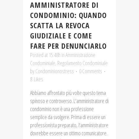
AMMINISTRATORE DI
CONDOMINIO: QUANDO
SCATTA LA REVOCA
GIUDIZIALE E COME
FARE PER DENUNCIARLO
Posted at 15:48h
in
Amministrazione
Condominiale
,
Regolamento Condominiale
by
Condominionostress
0 Comments
8
Likes
Abbiamo affrontato più volte questo tema
spinoso e controverso. L'amministratore di
condominio non è una professione
semplice da svolgere. Prima di essere un
professionista preparato, l'amministratore
dovrebbe essere un ottimo comunicatore.