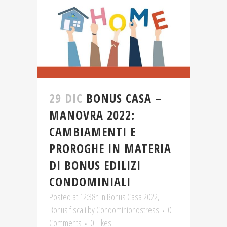
29 DIC
BONUS CASA –
MANOVRA 2022:
CAMBIAMENTI E
PROROGHE IN MATERIA
DI BONUS EDILIZI
CONDOMINIALI
Posted at 12:38h
in
Bonus Casa 2022
,
Bonus fiscali
by
Condominionostress
0
Comments
0
Likes