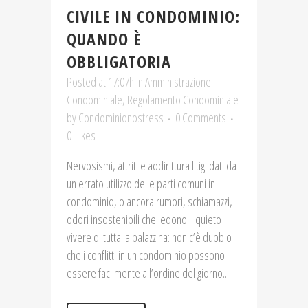
CIVILE IN CONDOMINIO:
QUANDO È
OBBLIGATORIA
Posted at 17:07h
in
Amministrazione
Condominiale
,
Regolamento Condominiale
by
Condominionostress
0 Comments
0
Likes
Nervosismi, attriti e addirittura litigi dati da
un errato utilizzo delle parti comuni in
condominio, o ancora rumori, schiamazzi,
odori insostenibili che ledono il quieto
vivere di tutta la palazzina: non c’è dubbio
che i conflitti in un condominio possono
essere facilmente all’ordine del giorno....