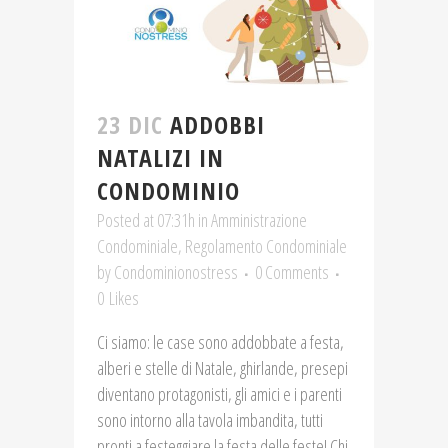
23 DIC
ADDOBBI
NATALIZI IN
CONDOMINIO
Posted at 07:31h
in
Amministrazione
Condominiale
,
Regolamento Condominiale
by
Condominionostress
0 Comments
0
Likes
Ci siamo: le case sono addobbate a festa,
alberi e stelle di Natale, ghirlande, presepi
diventano protagonisti, gli amici e i parenti
sono intorno alla tavola imbandita, tutti
pronti a festeggiare la festa delle feste! Chi