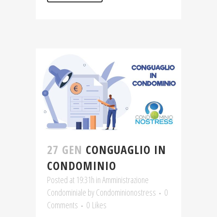
27 GEN
CONGUAGLIO IN
CONDOMINIO
Posted at 19:31h
in
Amministrazione
Condominiale
by
Condominionostress
0
Comments
0
Likes