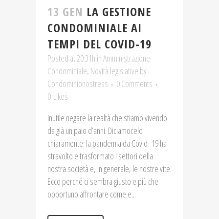
13 GEN
LA GESTIONE
CONDOMINIALE AI
TEMPI DEL COVID-19
Posted at 20:31h
in
Amministrazione
Condominiale
,
Novità legislative
by
Condominionostress
0 Comments
0
Likes
Inutile negare la realtà che stiamo vivendo
da già un paio d’anni. Diciamocelo
chiaramente: la pandemia da Covid- 19 ha
stravolto e trasformato i settori della
nostra società e, in generale, le nostre vite.
Ecco perché ci sembra giusto e più che
opportuno affrontare come e...