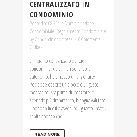
CENTRALIZZATO IN
CONDOMINIO
Posted at 08:35h
in
Amministrazione
Condominiale
,
Regolamento Condominiale
by
Condominionostress
0 Comments
2
Likes
L'impianto centralizzato del tuo
condominio, da cui non sei ancora
autonomo, ha smesso di funzionare?
Potrebbe essere un blocco o un gusto
meccanico. Ma prima di ipotizzare lo
scenario più drammatico, bisogna valutare
il periodo in cui è avvenuto il guasto. Infatti,
capita spesso che...
READ MORE