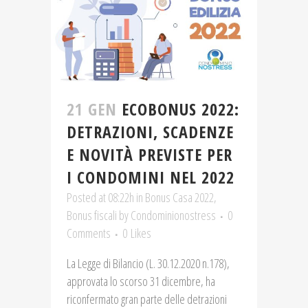
21 GEN
ECOBONUS 2022:
DETRAZIONI, SCADENZE
E NOVITÀ PREVISTE PER
I CONDOMINI NEL 2022
Posted at 08:22h
in
Bonus Casa 2022
,
Bonus fiscali
by
Condominionostress
0
Comments
0
Likes
La Legge di Bilancio (L. 30.12.2020 n.178),
approvata lo scorso 31 dicembre, ha
riconfermato gran parte delle detrazioni