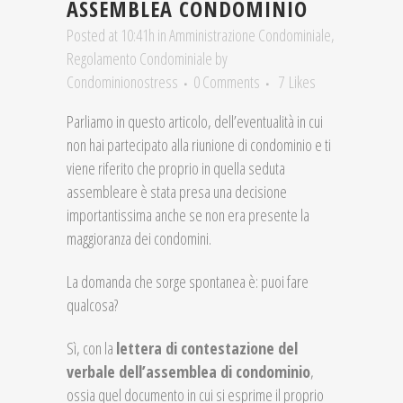
ASSEMBLEA CONDOMINIO
Posted at 10:41h
in
Amministrazione Condominiale
,
Regolamento Condominiale
by
Condominionostress
0 Comments
7
Likes
Parliamo in questo articolo, dell’eventualità in cui
non hai partecipato alla riunione di condominio e ti
viene riferito che proprio in quella seduta
assembleare è stata presa una decisione
importantissima anche se non era presente la
maggioranza dei condomini.
La domanda che sorge spontanea è: puoi fare
qualcosa?
Sì, con la
lettera di contestazione del
verbale dell’assemblea di condominio
,
ossia quel documento in cui si esprime il proprio