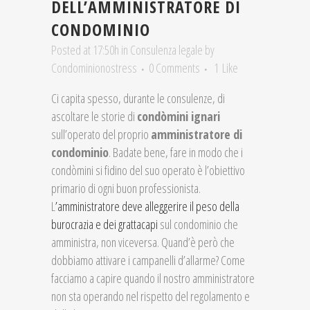
DELL’AMMINISTRATORE DI
CONDOMINIO
Posted at 17:50h
in
Consulenza legale
by
Condominionostress
0 Comments
1
Like
Ci capita spesso, durante le consulenze, di
ascoltare le storie di
condòmini ignari
sull’operato del proprio
amministratore di
condominio
. Badate bene, fare in modo che i
condòmini si fidino del suo operato è l’obiettivo
primario di ogni buon professionista.
L
’amministratore deve alleggerire il peso della
burocrazia e dei grattacapi
sul condominio che
amministra, non viceversa. Quand’è però che
dobbiamo attivare i campanelli d’allarme? Come
facciamo a capire quando il nostro amministratore
non sta operando nel rispetto del regolamento e