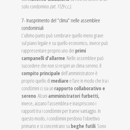
solo condomino
(art. 1129 c.c.).
7- Inasprimento del “clima” nelle assemblee
condominiali
L’ultimo punto può sembrare quello meno grave
sul piano legale e su quello economico, invece può
rappresentare proprio uno dei
primi
campanelli d’allarme
. Nelle assemblee può
succedere che non si respiri un clima sereno. Il
compito principale
dell’amministratore è
proprio quello di
mediare
e fare in modo che tra i
condòmini ci sia un
rapporto collaborativo e
sereno
. Alcuni
amministratori furbetti,
invece, aizzano l’assemblea e inaspriscono i
rapporti tra i condòmini per trarne vantaggio. In
questo modo, i condòmini perdono l’obiettivo
primario e si concentrano su
beghe futili
. Sono