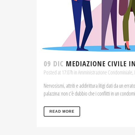
09 DIC
MEDIAZIONE CIVILE 
Posted at 17:07h
in
Amministrazione Condominiale
,
Nervosismi, attriti e addirittura litigi dati da un err
palazzina: non c’è dubbio che i conflitti in un condo
READ MORE