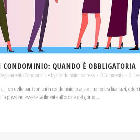
IN CONDOMINIO: QUANDO È OBBLIGATORIA
Regolamento Condominiale
by
Condominionostress
0 Comments
0
Like
ato utilizzo delle parti comuni in condominio, o ancora rumori, schiamazzi, odori i
minio possono essere facilmente all’ordine del giorno....