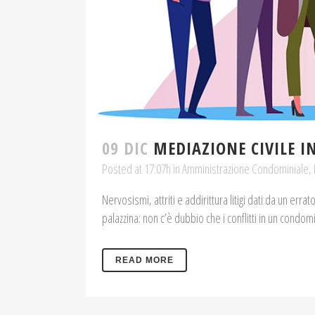
09 DIC
MEDIAZIONE CIVILE 
Posted at 17:07h
in
Amministrazione Condominiale
,
Nervosismi, attriti e addirittura litigi dati da un err
palazzina: non c’è dubbio che i conflitti in un condo
READ MORE