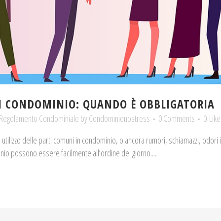
IN CONDOMINIO: QUANDO È OBBLIGATORIA
Regolamento Condominiale
by
Condominionostress
0 Comments
0
Like
ato utilizzo delle parti comuni in condominio, o ancora rumori, schiamazzi, odori i
minio possono essere facilmente all’ordine del giorno....