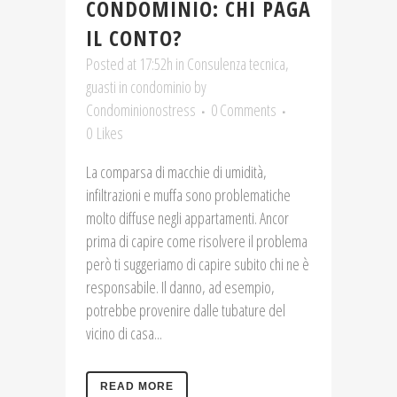
CONDOMINIO: CHI PAGA
IL CONTO?
Posted at 17:52h
in
Consulenza tecnica
,
guasti in condominio
by
Condominionostress
0 Comments
0
Likes
La comparsa di macchie di umidità,
infiltrazioni e muffa sono problematiche
molto diffuse negli appartamenti. Ancor
prima di capire come risolvere il problema
però ti suggeriamo di capire subito chi ne è
responsabile. Il danno, ad esempio,
potrebbe provenire dalle tubature del
vicino di casa...
READ MORE