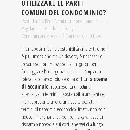
UTILIZZARE LE PARTI
COMUNI DEL CONDOMINIO?
Posted at 15:48h
in
Amministrazione Condominiale
,
Regolamento Condominiale
by
Condominionostress
0 Comments
0
Likes
In un’epoca in cui la sostenibilità ambientale non
è più un’opzione ma un dovere, è necessario
trovare sempre nuove soluzioni green per
fronteggiare l’emergenza climatica. L’impianto
fotovoltaico, ancor più se dotato di un
sistema
di accumulo
, rappresenta un’ottima
alternativa in termini di sostenibilità ambientale,
ma rappresenta anche una scelta oculata in
termini di risparmio economico. Infatti, non solo
riduce l’impronta di carbonio, ma garantisce un
risparmio notevole sui costi energetici a lungo