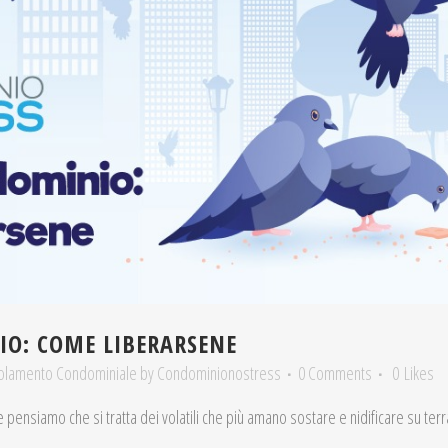
IO: COME LIBERARSENE
olamento Condominiale
by
Condominionostress
0 Comments
0
Likes
e pensiamo che si tratta dei volatili che più amano sostare e nidificare su terrazz