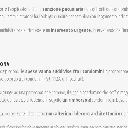
rre l’applicazione di una
sanzione pecuniaria
nei confronti dei condomin
, l’amministratore ha l’obbligo di indire l’assemblea con l’argomento indicato
’amministratore a richiedere un
intervento urgente
, intervenendo nell’i
IONA
 da piccioni, le
spese vanno suddivise tra i condomini
in proporzione
o accordo tra i condòmini (Art. 1123, c. 1, cod. civ).
i giunge ad una partecipazione comune, il singolo condomino che soffre maggi
tetto del palazzo chiedendo in seguito
un rimborso
al condominio in base ai
ata, occorre che i dissuasori
non alterino il decoro architettonico
dell
nti al condomino dalla presenza di piccioni, qualora, come nel caso concreto, posizion