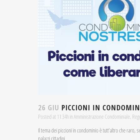
26 GIU
PICCIONI IN CONDOMIN
Posted at 11:34h
in
Amministrazione Condominiale
,
Reg
Il tema dei piccioni in condominio è tutt’altro che raro, s
palazzi cittadini.