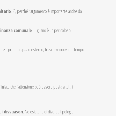
nitario
. Sì, perché l’argomento è importante anche da
dinanza comunale
: il guano è un pericoloso
ivere il proprio spazio esterno, trascorrendovi del tempo
 infatti che l’attenzione può essere posta a tutti i
o i
dissuasori.
Ne esistono di diverse tipologie.