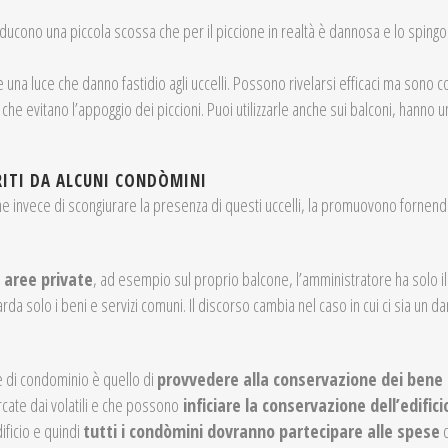
 che inducono una piccola scossa che per il piccione in realtà è dannosa e lo sp
una luce che danno fastidio agli uccelli. Possono rivelarsi efficaci ma sono c
che evitano l’appoggio dei piccioni. Puoi utilizzarle anche sui balconi, hanno u
RITI DA ALCUNI CONDÒMINI
he invece di scongiurare la presenza di questi uccelli, la promuovono fornend
 aree private
, ad esempio sul proprio balcone, l’amministratore ha solo il
rda solo i beni e servizi comuni. Il discorso cambia nel caso in cui ci sia un da
 di condominio è quello di
provvedere alla conservazione dei bene 
cate dai volatili e che possono
inficiare la conservazione dell’edifici
dificio e quindi
tutti i condòmini dovranno partecipare alle spese
d