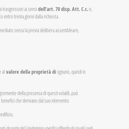
i trasgressori ai sensi
dell’art. 70 disp. Att. C.c.
e,
 entro trenta giorni dalla richiesta.
mmediato senza la previa delibera assembleare,
 al
valore della proprietà di
ognuno, quindi in
ormente della presenza di questi volatili, può
 benefici che derivano dal suo intervento.
’edificio.
ati da parte del Condominio specifici offendicula (quali i pali