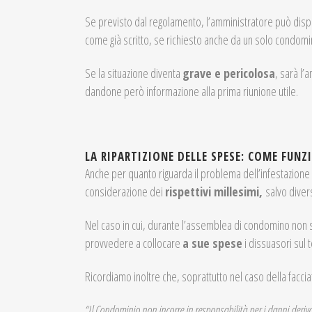
Se previsto dal regolamento, l’amministratore può dispo
come già scritto, se richiesto anche da un solo condomino
Se la situazione diventa
grave e pericolosa
, sarà l
dandone però informazione alla prima riunione utile.
LA RIPARTIZIONE DELLE SPESE: COME FUNZ
Anche per quanto riguarda il problema dell’infestazione
considerazione dei
rispettivi millesimi,
salvo divers
Nel caso in cui, durante l’assemblea di condomino non s
provvedere a collocare
a sue spese
i dissuasori sul 
Ricordiamo inoltre che, soprattutto nel caso della facci
“Il Condominio non incorre in responsabilità per i danni deriva