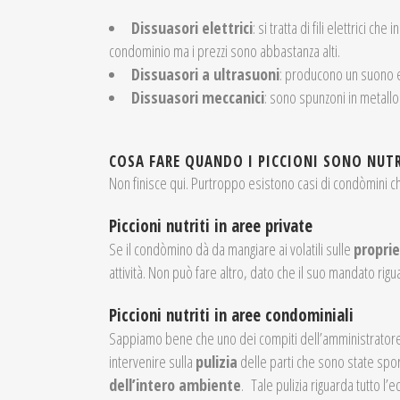
Dissuasori elettrici
: si tratta di fili elettrici
condominio ma i prezzi sono abbastanza alti.
Dissuasori a ultrasuoni
: producono un suono e 
Dissuasori meccanici
: sono spunzoni in metallo 
COSA FARE QUANDO I PICCIONI SONO NUT
Non finisce qui. Purtroppo esistono casi di condòmini c
Piccioni nutriti in aree private
Se il condòmino dà da mangiare ai volatili sulle
proprie
attività. Non può fare altro, dato che il suo mandato rigua
Piccioni nutriti in aree condominiali
Sappiamo bene che uno dei compiti dell’amministratore
intervenire sulla
pulizia
delle parti che sono state spor
dell’intero ambiente
. Tale pulizia riguarda tutto l’e