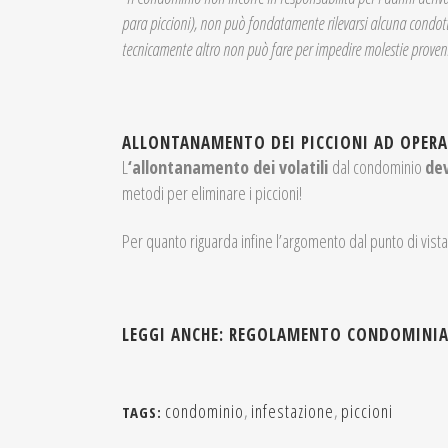
para piccioni), non può fondatamente rilevarsi alcuna condotta 
tecnicamente altro non può fare per impedire molestie provenien
ALLONTANAMENTO DEI PICCIONI AD OPERA D
L
‘allontanamento dei volatili
dal condominio
dev
metodi per eliminare i piccioni!
Per quanto riguarda infine l’argomento dal punto di vista
LEGGI ANCHE: REGOLAMENTO CONDOMINIAL
condominio
,
infestazione
,
piccioni
TAGS: