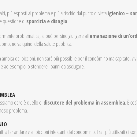
alti, più esposti al problema e più a rischio dal punto di vista
igienico – sa
ce questione di
sporcizia e disagio
.
ormente problematica, si può persino giungere all’
emanazione di un’or
l’uomo, ne va quindi della salute pubblica.
a ambita dai piccioni, non sarà più possibile per il condòmino malcapitato, v
e ad esempio lo stendere i panni da asciugare.
SEMBLEA
ossiamo dare è quello di
discutere del problema in assemblea.
È così
annoso problema.
NIO
 a far andare via i piccioni infestanti dal condominio. Tra i più utilizzati ci son