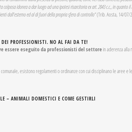
colposa idonea a dar luogo ad una ipotesi risarcitoria ex art. 2043 c.c., in quanto il
ti dall’esterno ed al di fuori della propria sfera di controllo”
(Trib. Aosta, 14/07/
EI PROFESSIONISTI. NO AL FAI DA TE!
e essere eseguito da professionisti del settore
in aderenza alla n
 comunale, esistono regolamenti o ordinanze con cui disciplinano le aree e le 
E – ANIMALI DOMESTICI E COME GESTIRLI