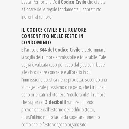
basta. Per fortuna c’è il
Codice Civile
che ci aiuta
a fissare delle regole fondamentali, soprattutto
inerenti al rumore.
IL CODICE CIVILE E IL RUMORE
CONSENTITO NELLE FESTE IN
CONDOMINIO
È l’articolo
844 del Codice Civile
a determinare
la soglia del rumore ammissibile e tollerabile. Tale
soglia è valutata caso per caso dal giudice in base
alle circostanze concrete e all’orario in cui
l’immissione acustica viene prodotta. Secondo una
stima generale possiamo dire però, che i tribunali
sono orientati nel ritenere “intollerabile” il rumore
che supera di
3 decibel
il rumore di fondo
proveniente dall’esterno dell’edificio (tetto,
quest’ultimo molto facile da superare tenendo
conto che le feste vengono organizzate