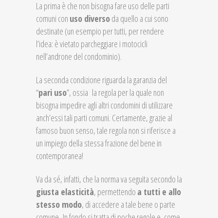
La prima è che non bisogna fare uso delle parti
comuni con
uso diverso
da quello a cui sono
destinate (un esempio per tutti, per rendere
l’idea: è vietato parcheggiare i motocicli
nell’androne del condominio).
La seconda condizione riguarda la garanzia del
“
pari uso
”, ossia la regola per la quale non
bisogna impedire agli altri condomini di utilizzare
anch’essi tali parti comuni. Certamente, grazie al
famoso buon senso, tale regola non si riferisce a
un impiego della stessa frazione del bene in
contemporanea!
Va da sé, infatti, che la norma va seguita secondo la
giusta elasticità
, permettendo
a tutti e allo
stesso mod
o
, di accedere a tale bene o parte
comune.
In fondo si tratta di poche regole e, come