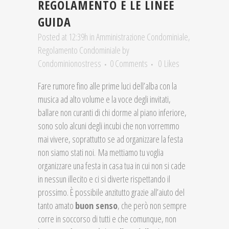
REGOLAMENTO E LE LINEE
GUIDA
Posted at 12:39h
in
Amministrazione Condominiale
,
Regolamento Condominiale
by
Condominionostress
0 Comments
0
Likes
Fare rumore fino alle prime luci dell’alba con la
musica ad alto volume e la voce degli invitati,
ballare non curanti di chi dorme al piano inferiore,
sono solo alcuni degli incubi che non vorremmo
mai vivere, soprattutto se ad organizzare la festa
non siamo stati noi.
Ma mettiamo tu voglia
organizzare una festa in casa tua in cui non si cade
in nessun illecito e ci si diverte rispettando il
prossimo. È possibile anzitutto grazie all’aiuto del
tanto amato
buon senso
, che però non sempre
corre in soccorso di tutti e che comunque, non